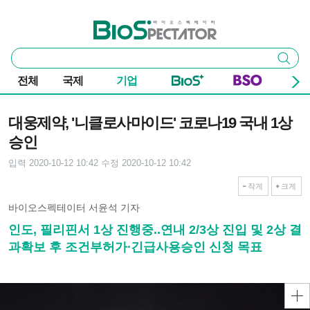
본문 바로가기
주요 메뉴
바이오스펙테이터
통
검색
합
검
전체
국제
기업
색
기사본문
대웅제약, '니클로사마이드' 코로나19 국내 1상
승인
입력 2020-10-12 10:42
수정 2020-10-12 10:42
작게
크게
바이오스펙테이터 서윤석 기자
인도, 필리핀서 1상 진행중..연내 2/3상 진입 및 2상 결
과확보 후 조건부허가∙긴급사용승인 신청 목표