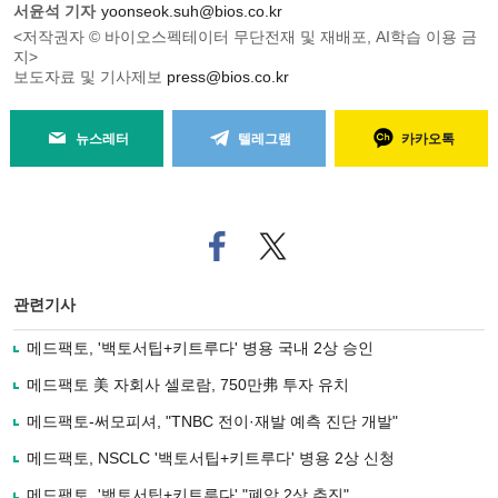
서윤석 기자
yoonseok.suh@bios.co.kr
<저작권자 © 바이오스펙테이터 무단전재 및 재배포, AI학습 이용 금
지>
보도자료 및 기사제보
press@bios.co.kr
뉴스레터
텔레그램
카카오톡
페
트위
이
터로
스
기사
북
공유
관련기사
으
하기
로
메드팩토, '백토서팁+키트루다' 병용 국내 2상 승인
기
사
메드팩토 美 자회사 셀로람, 750만弗 투자 유치
공
유
메드팩토-써모피셔, "TNBC 전이·재발 예측 진단 개발"
하
메드팩토, NSCLC '백토서팁+키트루다' 병용 2상 신청
기
메드팩토, '백토서팁+키트루다' "폐암 2상 추진"