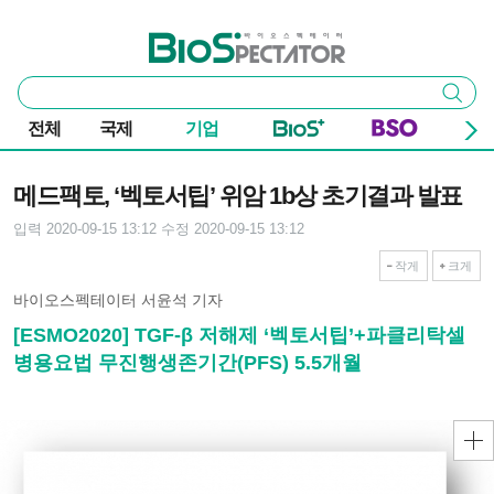
본문 바로가기
주요 메뉴
바이오스펙테이터
통
검색
합
검
전체
국제
기업
색
기사본문
메드팩토, ‘벡토서팁’ 위암 1b상 초기결과 발표
입력 2020-09-15 13:12
수정 2020-09-15 13:12
작게
크게
바이오스펙테이터 서윤석 기자
[ESMO2020] TGF-β 저해제 ‘벡토서팁’+파클리탁셀
병용요법 무진행생존기간(PFS) 5.5개월