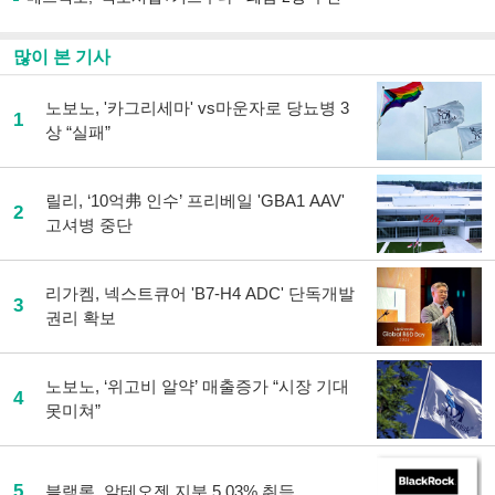
많이 본 기사
노보노, '카그리세마' vs마운자로 당뇨병 3
1
상 “실패”
릴리, ‘10억弗 인수’ 프리베일 'GBA1 AAV'
2
고셔병 중단
리가켐, 넥스트큐어 'B7-H4 ADC' 단독개발
3
권리 확보
노보노, ‘위고비 알약’ 매출증가 “시장 기대
4
못미쳐”
5
블랙록, 알테오젠 지분 5.03% 취득