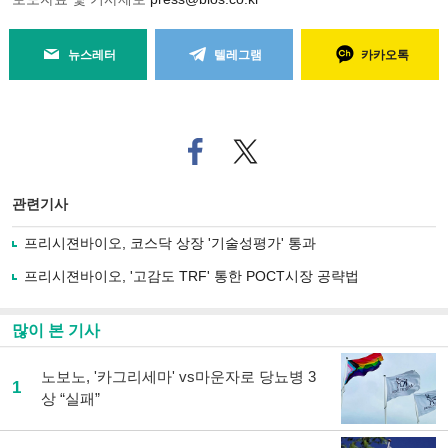
뉴스레터
텔레그램
카카오톡
페
트위
이
터로
스
기사
북
공유
관련기사
으
하기
로
프리시젼바이오, 코스닥 상장 '기술성평가' 통과
기
사
프리시젼바이오, '고감도 TRF' 통한 POCT시장 공략법
공
유
하
많이 본 기사
기
노보노, '카그리세마' vs마운자로 당뇨병 3
1
상 “실패”