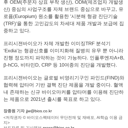
후 OEM(주문자 상표 부착 생산), ODM(제조업자 개발생
산) 중심의 사업구조를 자체 브랜드 중심으로 바꾸고, 유
로퓸(Europium) 원소를 활용한 '시분해 형광 진단기술
(TRF)'을 통한 고민감도의 차세대 제품 개발과 보급에 집
중하고 있다.
프리시젼바이오가 자체 개발한 이미징TRF 분석기
‘Exdia’는 형광신호를 이미지화해 질병의 유무 뿐 아니라
진행 정도까지 파악하는 것이 가능하다. 인플루엔자A+B,
β-hCG, 비타민D, CRP 등 10여종의 진단을 개발했다.
프리시젼바이오는 글로벌 비영리기구인 파인드(FIND)와
협력해 압타머 기반 결핵 진단 제품을 개발 중이다. 혈액
내 존재하는 신규 바이오마커를 압타머를 이용해 진단하
는 제품으로 2021년 출시를 목표로 하고 있다.
장종원 기자
jjw@bios.co.kr
<저작권자 © 바이오스펙테이터 무단전재 및 재배포, AI학습 이용 금
지>
보도자료 및 기사제보
press@bios.co.kr