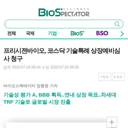
본문 바로가기
주요 메뉴
바이오스펙테이터
통
검색
합
검
전체
국제
기업
색
기사본문
프리시젼바이오, 코스닥 기술특례 상장예비심
사 청구
입력 2020-07-24 09:44
수정 2020-07-24 09:55
작게
크게
바이오스펙테이터 장종원 기자
기술성 평가 A, BBB 획득..연내 상장 목표..차세대
TRF 기술로 글로벌 시장 진출