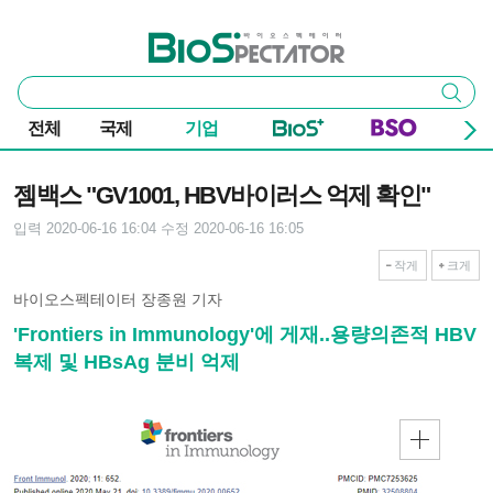
본문 바로가기
주요 메뉴
바이오스펙테이터
통
검색
합
검
전체
국제
기업
색
기사본문
젬백스 "GV1001, HBV바이러스 억제 확인"
입력 2020-06-16 16:04
수정 2020-06-16 16:05
작게
크게
바이오스펙테이터 장종원 기자
'Frontiers in Immunology'에 게재..용량의존적 HBV
복제 및 HBsAg 분비 억제