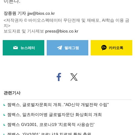
이른다.
장종원 기자
jjw@bios.co.kr
<저작권자 © 바이오스펙테이터 무단전재 및 재배포, AI학습 이용 금
지>
보도자료 및 기사제보
press@bios.co.kr
뉴스레터
텔레그램
카카오톡
페
트위
이
터로
스
기사
북
공유
관련기사
으
하기
로
젬백스, 글로벌자문회의 개최.."AD신약 개발전략 수립"
기
사
젬백스, 알츠하이머병 글로벌자문단 화상회의 개최
공
유
젬백스 GV1001, 코로나19 '치료목적 사용승인'
하
젬백스, ‘GV1001’ 코로나19 치료제 특허 출원