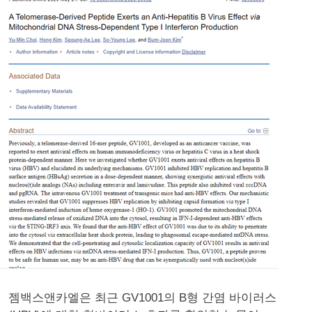
젬백스앤카엘은 최근 GV1001의 B형 간염 바이러스