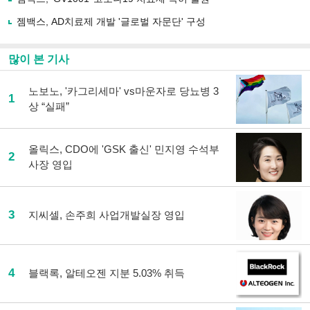
기
젬백스, AD치료제 개발 '글로벌 자문단' 구성
많이 본 기사
노보노, '카그리세마' vs마운자로 당뇨병 3
1
상 “실패”
올릭스, CDO에 'GSK 출신' 민지영 수석부
2
사장 영입
3
지씨셀, 손주희 사업개발실장 영입
4
블랙록, 알테오젠 지분 5.03% 취득