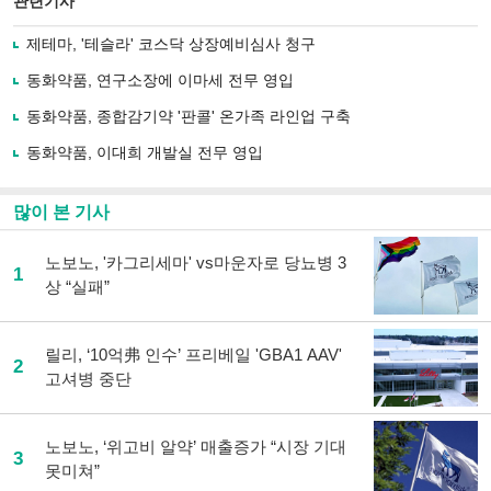
관련기사
으
하기
로
제테마, '테슬라' 코스닥 상장예비심사 청구
기
사
동화약품, 연구소장에 이마세 전무 영입
공
유
동화약품, 종합감기약 '판콜' 온가족 라인업 구축
하
동화약품, 이대희 개발실 전무 영입
기
많이 본 기사
노보노, '카그리세마' vs마운자로 당뇨병 3
1
상 “실패”
릴리, ‘10억弗 인수’ 프리베일 'GBA1 AAV'
2
고셔병 중단
노보노, ‘위고비 알약’ 매출증가 “시장 기대
3
못미쳐”