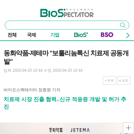
본문 바로가기
주요 메뉴
바이오스펙테이터
통
검색
합
검
전체
국제
기업
색
기사본문
동화약품-제테마 "보툴리눔톡신 치료제 공동개
발"
입력 2020-04-20 10:44
수정 2020-04-20 10:44
작게
크게
바이오스펙테이터 장종원 기자
치료제 시장 진출 협력..신규 적응증 개발 및 허가 추
진