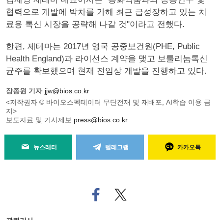
협력으로 개발에 박차를 가해 최근 급성장하고 있는 치
료용 톡신 시장을 공략해 나갈 것"이라고 전했다.
한편, 제테마는 2017년 영국 공중보건원(PHE, Public
Health England)과 라이선스 계약을 맺고 보툴리눔톡신
균주를 확보했으며 현재 전임상 개발을 진행하고 있다.
장종원 기자
jjw@bios.co.kr
<저작권자 © 바이오스펙테이터 무단전재 및 재배포, AI학습 이용 금
지>
보도자료 및 기사제보
press@bios.co.kr
뉴스레터
텔레그램
카카오톡
페
트위
이
터로
스
기사
북
공유