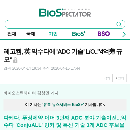
본문 바로가기
주요 메뉴
바이오스펙테이터
통
검색
합
검
전체
국제
기업
색
기사본문
레고켐, 英 익수다에 'ADC 기술' L/O.."4억弗 규
모"
입력 2020-04-14 19:34
수정 2020-04-15 17:44
작게
크게
바이오스펙테이터 김성민 기자
이 기사는
'유료 뉴스서비스 BioS+'
기사입니다.
다케다, 푸싱제약 이어 3번째 ADC 분야 기술이전...익
수다 'ConjuALL' 링커 및 톡신 기술 3개 ADC 후보물