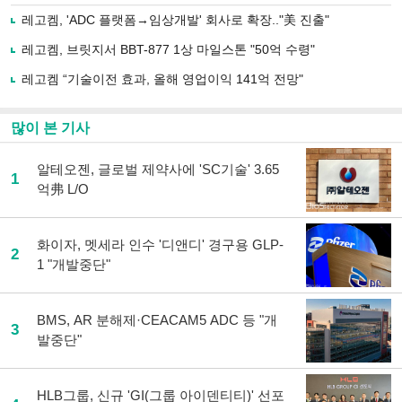
로
레고켐, 'ADC 플랫폼→임상개발' 회사로 확장.."美 진출"
기
사
레고켐, 브릿지서 BBT-877 1상 마일스톤 "50억 수령"
공
유
레고켐 “기술이전 효과, 올해 영업이익 141억 전망"
하
기
많이 본 기사
알테오젠, 글로벌 제약사에 'SC기술' 3.65
1
억弗 L/O
화이자, 멧세라 인수 '디앤디' 경구용 GLP-
2
1 "개발중단"
BMS, AR 분해제·CEACAM5 ADC 등 "개
3
발중단"
HLB그룹, 신규 'GI(그룹 아이덴티티)' 선포