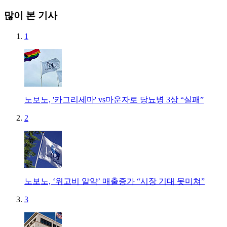
많이 본 기사
1
노보노, '카그리세마' vs마운자로 당뇨병 3상 “실패”
2
노보노, ‘위고비 알약’ 매출증가 “시장 기대 못미쳐”
3