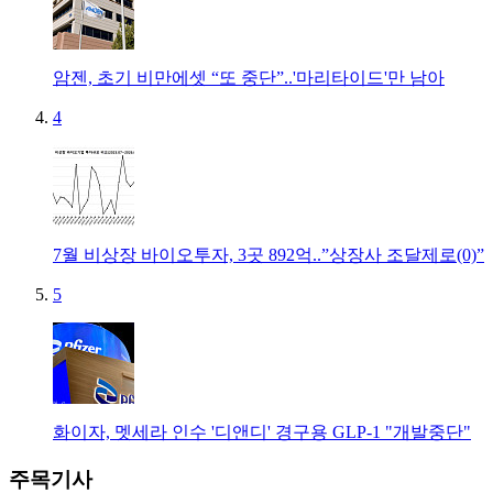
암젠, 초기 비만에셋 “또 중단”..'마리타이드'만 남아
4
7월 비상장 바이오투자, 3곳 892억..”상장사 조달제로(0)”
5
화이자, 멧세라 인수 '디앤디' 경구용 GLP-1 "개발중단"
주목기사