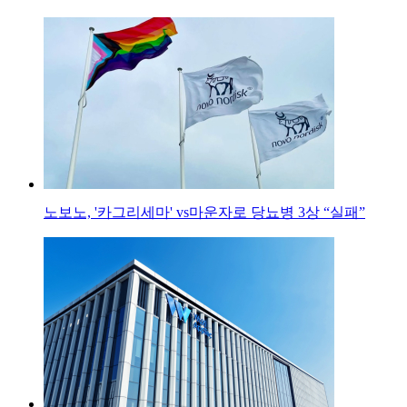
노보노, '카그리세마' vs마운자로 당뇨병 3상 “실패”