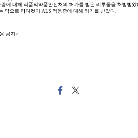
S 적응증에 대해 식품의약품안전처의 허가를 받은 리루졸을 처방받았
추는 약으로 라디컷이 ALS 적응증에 대해 허가를 받았다.
용 금지>
페
트
이
위
스
터
북
로
으
기
로
사
기
공
사
유