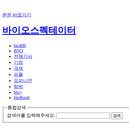
본문 바로가기
바이오스펙테이터
bioBB
BSO
전체기사
기업
국제
피플
오피니언
탐방
bio+
bioBook
통합검색
검색어를 입력해주세요.
검색