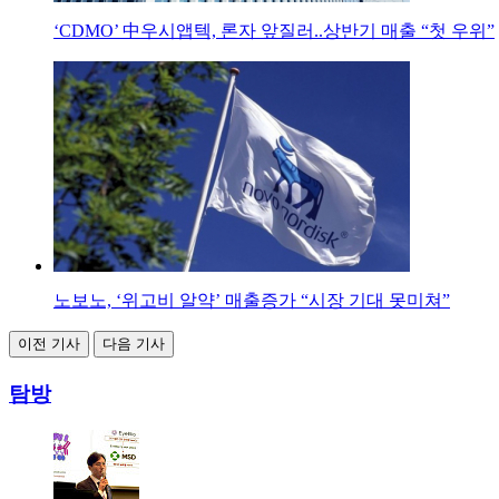
‘CDMO’ 中우시앱텍, 론자 앞질러..상반기 매출 “첫 우위”
노보노, ‘위고비 알약’ 매출증가 “시장 기대 못미쳐”
이전 기사
다음 기사
탐방