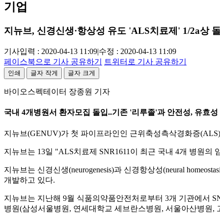
기업
지뉴브, 신경신생·항상성 유도 'ALS치료제' 1/2a상 
기사입력 : 2020-04-13 11:09
|
수정 : 2020-04-13 11:09
페이스북으로 기사 공유하기
트위터로 기사 공유하기
인쇄
글자 작게
글자 크게
바이오스펙테이터 장종원 기자
국내 4개병원서 환자모집 돌입..기존 '리루졸'과 안전성, 유효성
지뉴브(GENUV)가 첫 파이프라인인 근위축성측삭경화증(ALS) 치료
지뉴브는 13일 "ALS치료제 SNR1611이 최근 국내 4개 병
지뉴브는 신경신생(neurogenesis)과 신경항상성(neural h
개발하고 있다.
지뉴브는 지난해 9월 식품의약품안전처로부터 3개 기관에서 SNR
병원(삼성서울병원, 연세대학교 세브란스병원, 서울아산병원, 고