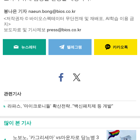
봉나은 기자
naeun.bong@bios.co.kr
<저작권자 © 바이오스펙테이터 무단전재 및 재배포, AI학습 이용 금
지>
보도자료 및 기사제보
press@bios.co.kr
뉴스레터
텔레그램
카카오톡
페
트위
이
터로
스
기사
북
공유
관련기사
으
하기
로
라파스, '마이크로니들' 확산전략.."백신패치제 등 개발"
기
사
공
많이 본 기사
유
하
노보노, '카그리세마' vs마운자로 당뇨병 3
기