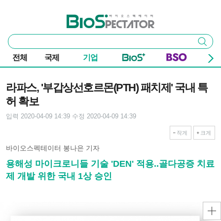
본문 바로가기
주요 메뉴
바이오스펙테이터
통
검색
합
검
전체
국제
기업
색
기사본문
라파스, '부갑상선호르몬(PTH) 패치제' 국내 특
허 확보
입력 2020-04-09 14:39
수정 2020-04-09 14:39
작게
크게
바이오스펙테이터 봉나은 기자
용해성 마이크로니들 기술 'DEN' 적용..골다공증 치료
제 개발 위한 국내 1상 승인