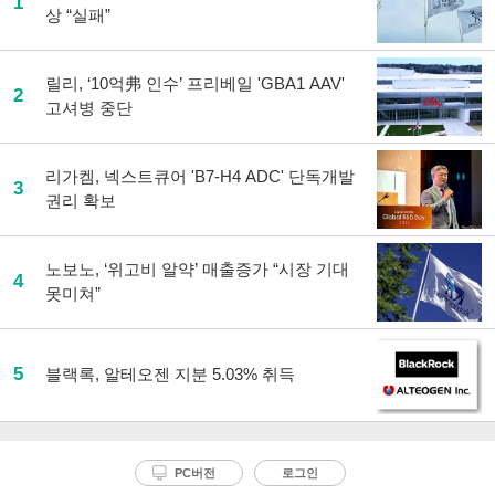
1
상 “실패”
릴리, ‘10억弗 인수’ 프리베일 'GBA1 AAV'
2
고셔병 중단
리가켐, 넥스트큐어 'B7-H4 ADC' 단독개발
3
권리 확보
노보노, ‘위고비 알약’ 매출증가 “시장 기대
4
못미쳐”
5
블랙록, 알테오젠 지분 5.03% 취득
PC버전
로그인