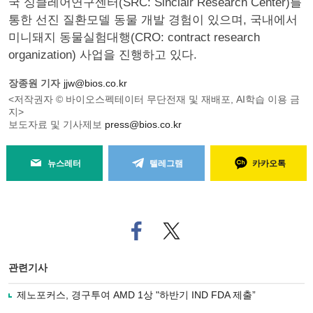
국 싱클레어연구센터(SRC: Sinclair Research Center)를
통한 선진 질환모델 동물 개발 경험이 있으며, 국내에서
미니돼지 동물실험대행(CRO: contract research
organization) 사업을 진행하고 있다.
장종원 기자
jjw@bios.co.kr
<저작권자 © 바이오스펙테이터 무단전재 및 재배포, AI학습 이용 금
지>
보도자료 및 기사제보
press@bios.co.kr
뉴스레터
텔레그램
카카오톡
페
트위
이
터로
스
기사
북
공유
관련기사
으
하기
로
제노포커스, 경구투여 AMD 1상 "하반기 IND FDA 제출”
기