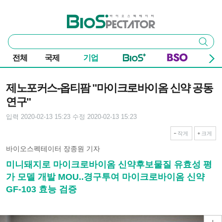
본문 바로가기
주요 메뉴
바이오스펙테이터
통
검색
합
검
전체
국제
기업
색
기사본문
제노포커스-옵티팜 "마이크로바이옴 신약 공동
연구"
입력 2020-02-13 15:23
수정 2020-02-13 15:23
작게
크게
바이오스펙테이터 장종원 기자
미니돼지로 마이크로바이옴 신약후보물질 유효성 평
가 모델 개발 MOU..경구투여 마이크로바이옴 신약
GF-103 효능 검증