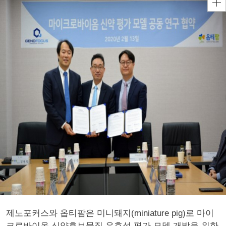
제노포커스와 옵티팜은 미니돼지(miniature pig)로 마이
크로바이옴 신약후보물질 유효성 평가 모델 개발을 위한