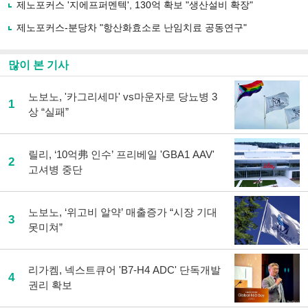
사
제노포커스 '지에프퍼멘텍', 130억 확보 "생산설비 확장"
공
유
제노포커스-분당차 "항산화효소로 난임치료 공동연구"
하
기
많이 본 기사
노보노, '카그리세마' vs마운자로 당뇨병 3
1
상 “실패”
릴리, ‘10억弗 인수’ 프리베일 'GBA1 AAV'
2
고셔병 중단
노보노, ‘위고비 알약’ 매출증가 “시장 기대
3
못미쳐”
리가켐, 넥스트큐어 'B7-H4 ADC' 단독개발
4
권리 확보