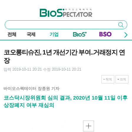
본문 바로가기
주요 메뉴
바이오스펙테이터
통
검색
합
검
전체
국제
기업
색
기사본문
코오롱티슈진, 1년 개선기간 부여..거래정지 연
장
입력 2019-10-11 20:21
수정 2019-10-11 20:21
작게
크게
바이오스펙테이터 장종원 기자
코스닥시장위원회 심의 결과, 2020년 10월 11일 이후
상장폐지 여부 재심의