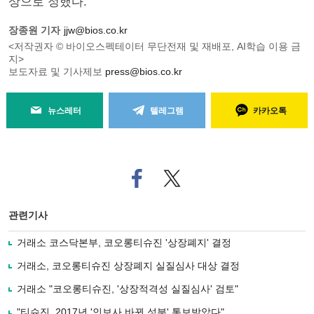
상으로 정했다.
장종원 기자
jjw@bios.co.kr
<저작권자 © 바이오스펙테이터 무단전재 및 재배포, AI학습 이용 금
지>
보도자료 및 기사제보
press@bios.co.kr
뉴스레터
텔레그램
카카오톡
페
트위
이
터로
스
기사
북
공유
관련기사
으
하기
로
거래소 코스닥본부, 코오롱티슈진 '상장폐지' 결정
기
사
거래소, 코오롱티슈진 상장폐지 실질심사 대상 결정
공
유
거래소 "코오롱티슈진, '상장적격성 실질심사' 검토"
하
"티슈진, 2017년 '인보사 바뀐 성분' 통보받았다"
기