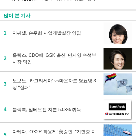
많이 본 기사
1
지씨셀, 손주희 사업개발실장 영입
올릭스, CDO에 'GSK 출신' 민지영 수석부
2
사장 영입
노보노, '카그리세마' vs마운자로 당뇨병 3
3
상 “실패”
4
블랙록, 알테오젠 지분 5.03% 취득
다케다, 'OX2R 작용제' 美승인..”기면증 치
5