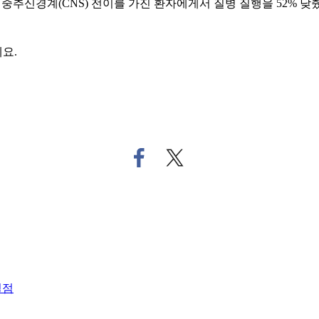
신경계(CNS) 전이를 가진 환자에게서 질병 질행을 52% 낮췄다(PFS
요.
페
트
이
위
스
터
북
로
으
기
로
사
기
공
사
유
공
하
별점
유
기
하