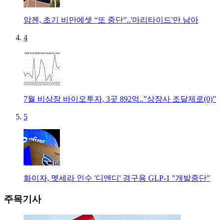
암젠, 초기 비만에셋 “또 중단”..'마리타이드'만 남아
4
7월 비상장 바이오투자, 3곳 892억..”상장사 조달제로(0)”
5
화이자, 멧세라 인수 '디앤디' 경구용 GLP-1 "개발중단"
주목기사