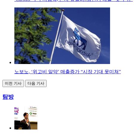
노보노, ‘위고비 알약’ 매출증가 “시장 기대 못미쳐”
이전 기사
다음 기사
탐방