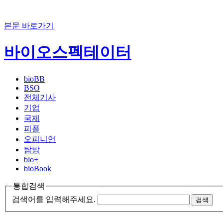
본문 바로가기
바이오스펙테이터
bioBB
BSO
전체기사
기업
국제
피플
오피니언
탐방
bio+
bioBook
통합검색
검색어를 입력해주세요.
검색