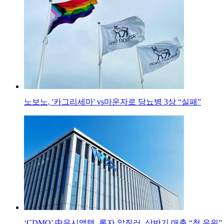
노보노, '카그리세마' vs마운자로 당뇨병 3상 “실패”
‘CDMO’ 中우시앱텍, 론자 앞질러..상반기 매출 “첫 우위”