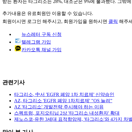
받는 환자는 타그리소는 28%, 대조군은 9%에 불과했다. 그밖에 중추
추가내용은 유료회원만 이용할 수 있습니다.
회원이시면
로그인
해주시고, 회원가입을 원하시면
클릭
해주세
뉴스레터 구독 신청
텔레그램 가입
카카오톡 채널 가입
관련기사
타그리소, 中서 'EGFR 폐암 1차 치료제' 신약승인
AZ, 타그리소 'EGFR 폐암 1차치료제' "OS 늘려”
AZ '타그리소' 개발전략 주시해야 하는 이유
스펙트럼, 포지오티닙 2상 '타그리소 내성환자' 확대
제노스코·유한 3세대 표적항암제, '타그리소'와 4가지 차