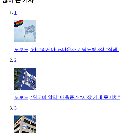
많이 본 기사
1
노보노, '카그리세마' vs마운자로 당뇨병 3상 “실패”
2
노보노, ‘위고비 알약’ 매출증가 “시장 기대 못미쳐”
3