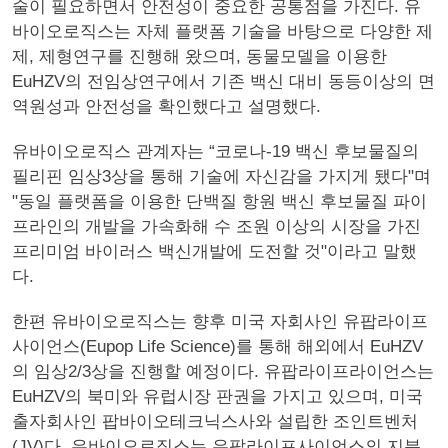
술이 필요하면서 안전성이 중요한 공통점을 가진다. 유
바이오로직스는 자체 플랫폼 기술을 바탕으로 다양한 제
제, 제형연구를 진행해 왔으며, 동물모델을 이용한
EuHZV의 전임상연구에서 기존 백신 대비 동등이상의 면
역원성과 안전성을 확인했다고 설명했다.
유바이오로직스 관계자는 “코로나-19 백신 후보물질의
필리핀 임상3상을 통해 기술에 자신감을 가지게 됐다"며
"동일 플랫폼을 이용한 단백질 항원 백신 후보물질 파이
프라인의 개발을 가속화해 수 조원 이상의 시장을 가진
프리미엄 바이러스 백신개발에 도전할 것"이라고 말했
다.
한편 유바이오로직스는 향후 미국 자회사인 유팝라이프
사이언스(Eupop Life Science)를 통해 해외에서 EuHZV
의 임상2/3상을 진행할 예정이다. 유팝라이프라이언스는
EuHZV의 북미와 유럽시장 판권을 가지고 있으며, 미국
출자회사인 팝바이오테크닉스사와 설립한 조인트벤처
(JV)다. 유바이오로직스는 유팝라이프사이언스의 지분