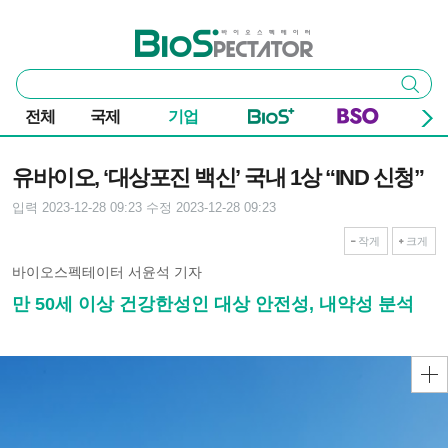
본문 바로가기
주요 메뉴
바이오스펙테이터
통
검색
합
검
전체
국제
기업
색
기사본문
유바이오, ‘대상포진 백신’ 국내 1상 “IND 신청”
입력 2023-12-28 09:23
수정 2023-12-28 09:23
작게
크게
바이오스펙테이터 서윤석 기자
만 50세 이상 건강한성인 대상 안전성, 내약성 분석