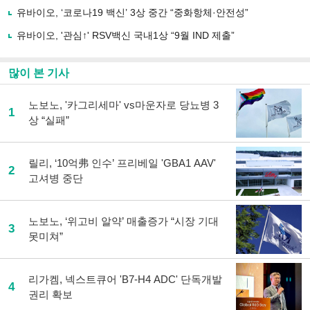
하
유바이오, ‘코로나19 백신’ 3상 중간 “중화항체·안전성”
기
유바이오, '관심↑' RSV백신 국내1상 “9월 IND 제출”
많이 본 기사
노보노, '카그리세마' vs마운자로 당뇨병 3
1
상 “실패”
릴리, ‘10억弗 인수’ 프리베일 'GBA1 AAV'
2
고셔병 중단
노보노, ‘위고비 알약’ 매출증가 “시장 기대
3
못미쳐”
리가켐, 넥스트큐어 'B7-H4 ADC' 단독개발
4
권리 확보