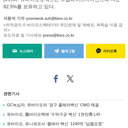
62.5%를 보유하고 있다.
서윤석 기자
yoonseok.suh@bios.co.kr
<저작권자 © 바이오스펙테이터 무단전재 및 재배포, AI학습 이용 금
지>
보도자료 및 기사제보
press@bios.co.kr
뉴스레터
텔레그램
카카오톡
페
트위
이
터로
스
기사
북
공유
관련기사
으
하기
로
GC녹십자, 유바이오와 ‘경구 콜레라백신’ CMO 체결
기
사
유바이오, 露바이오텍에 '수막구균 백신' 1천만弗 L/O
공
유
유바이오, 유니세프서 ‘콜레라 백신’ 1240억 “납품요청”