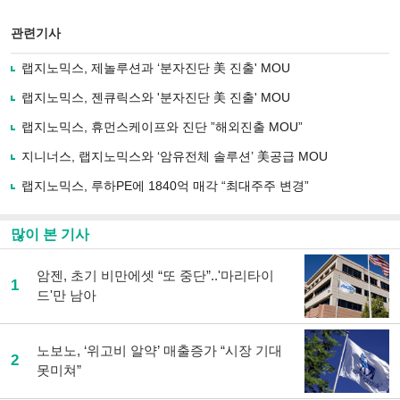
스
기사
북
공유
관련기사
으
하기
로
랩지노믹스, 제놀루션과 ‘분자진단 美 진출' MOU
기
사
랩지노믹스, 젠큐릭스와 '분자진단 美 진출' MOU
공
유
랩지노믹스, 휴먼스케이프와 진단 ”해외진출 MOU”
하
지니너스, 랩지노믹스와 ‘암유전체 솔루션’ 美공급 MOU
기
랩지노믹스, 루하PE에 1840억 매각 “최대주주 변경”
많이 본 기사
암젠, 초기 비만에셋 “또 중단”..'마리타이
1
드'만 남아
노보노, ‘위고비 알약’ 매출증가 “시장 기대
2
못미쳐”