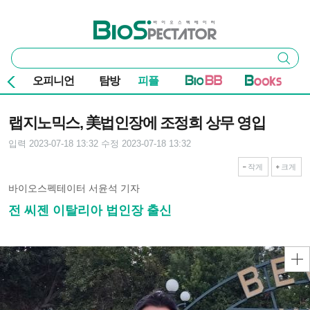
본문 바로가기
주요 메뉴
바이오스펙테이터
통
검색
합
검
오피니언
탐방
피플
색
기사본문
랩지노믹스, 美법인장에 조정희 상무 영입
입력 2023-07-18 13:32
수정 2023-07-18 13:32
작게
크게
바이오스펙테이터 서윤석 기자
전 씨젠 이탈리아 법인장 출신