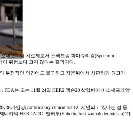
비소세포폐암 치료제로서 스펙트럼 파마슈티컬(Spectrum
티닙 혜택이 위험보다 크지 않다는 결과이다.
DA의 부정적인 의견에도 불구하고 자문위에서 시판허가 권고가
. FDA는 오는 11월 24일 HER2 엑손20 삽입변이 비소세포폐암
firmatory clinical trial)이 지연되고 있다는 점 등
DC ‘엔허투(Enhertu, trastuzumab deruxtecan)’가