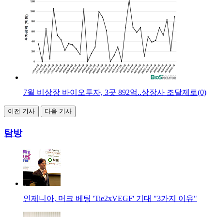
7월 비상장 바이오투자, 3곳 892억..상장사 조달제로(0)
이전 기사
다음 기사
탐방
인제니아, 머크 베팅 'Tie2xVEGF' 기대 "3가지 이유"