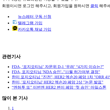
회원이시면
로그인
해주시고, 회원가입을 원하시면
클릭
해주세
뉴스레터 구독 신청
텔레그램 가입
카카오톡 채널 가입
관련기사
FDA, ‘포지오티닙’ 자문위 D-1 ‘우려’ “4가지 이슈는?”
FDA, 포지오티닙 'NDA 승인'.."11월 허가여부 결정"
한미 포지오티닙 "진전", HER2 엑손20 폐암 1차 "ORR 41
한미, '포지오티닙' HER2 엑손20 폐암 2상 "논문 발표"
“엔허투 또” 이번엔 HER2 변이 폐암 ‘첫 승인’ 마일스톤
많이 본 기사
1