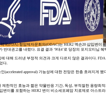
약국(FDA) 항암제자문회의(ODAC)는 HER2 엑손20 삽입변이 
nib)’의 시판허가 반대권고를 내렸다. 표결 결과 ‘9대4’로 당장의 포지오
닙에 대해 드러낸 부정적 의견과 크게 다르지 않은 결과이다. F
었다.
lerated approval) 가능성에 대한 전망은 한층 흐려지게 됐다
 효능과 짧은 약물반응 기간, 독성, 부적절한 용량최적화, 허가임상(con
이를 포함하는 HER2 변이 비소세포폐암 치료제로 아스트라제네카의 HER2 A