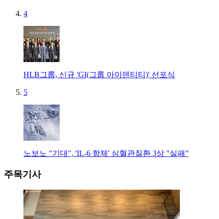
4
HLB그룹, 신규 'GI(그룹 아이덴티티)' 선포식
5
노보노 "기대", 'IL-6 항체' 심혈관질환 3상 "실패”
주목기사