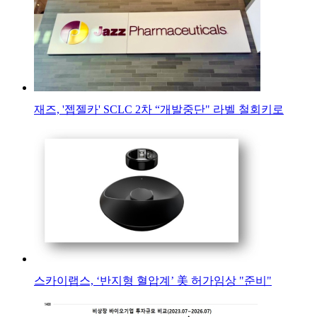
재즈, '젭젤카' SCLC 2차 “개발중단" 라벨 철회키로
스카이랩스, ‘반지형 혈압계’ 美 허가임상 "준비"