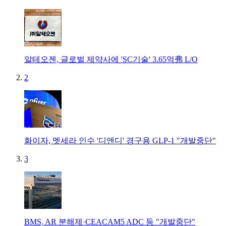
알테오젠, 글로벌 제약사에 'SC기술' 3.65억弗 L/O
2
화이자, 멧세라 인수 '디앤디' 경구용 GLP-1 "개발중단"
3
BMS, AR 분해제·CEACAM5 ADC 등 "개발중단"