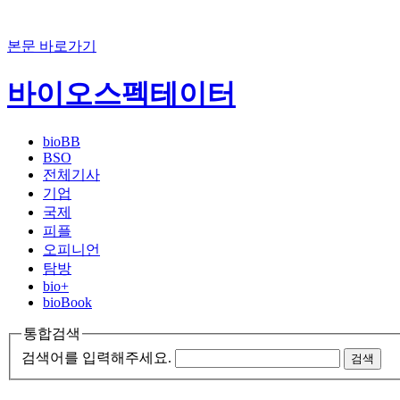
본문 바로가기
바이오스펙테이터
bioBB
BSO
전체기사
기업
국제
피플
오피니언
탐방
bio+
bioBook
통합검색
검색어를 입력해주세요.
검색