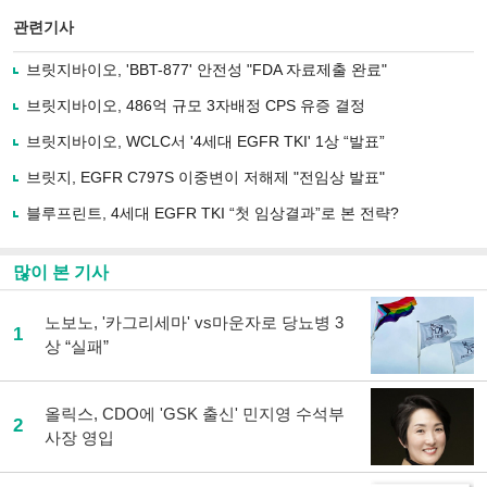
스
기사
북
공유
관련기사
으
하기
로
브릿지바이오, 'BBT-877' 안전성 "FDA 자료제출 완료"
기
사
브릿지바이오, 486억 규모 3자배정 CPS 유증 결정
공
유
브릿지바이오, WCLC서 '4세대 EGFR TKI' 1상 “발표”
하
브릿지, EGFR C797S 이중변이 저해제 "전임상 발표"
기
블루프린트, 4세대 EGFR TKI “첫 임상결과”로 본 전략?
많이 본 기사
노보노, '카그리세마' vs마운자로 당뇨병 3
1
상 “실패”
올릭스, CDO에 'GSK 출신' 민지영 수석부
2
사장 영입