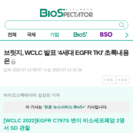
본문 바로가기
주요 메뉴
바이오스펙테이터
통
검색
합
검
전체
국제
기업
색
기사본문
브릿지, WCLC 발표 ‘4세대 EGFR TKI’ 초록내용
은
입력 2022-07-13 09:57
수정 2022-07-13 10:34
작게
크게
바이오스펙테이터 김성민 기자
이 기사는
'유료 뉴스서비스 BioS+'
기사입니다.
[WCLC 2022]EGFR C797S 변이 비소세포폐암 2명
서 SD 관찰