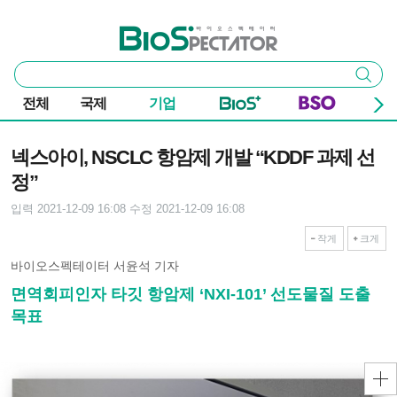
본문 바로가기
주요 메뉴
바이오스펙테이터
통
검색
합
검
전체
국제
기업
색
기사본문
넥스아이, NSCLC 항암제 개발 “KDDF 과제 선
정”
입력 2021-12-09 16:08
수정 2021-12-09 16:08
작게
크게
바이오스펙테이터 서윤석 기자
면역회피인자 타깃 항암제 ‘NXI-101’ 선도물질 도출
목표