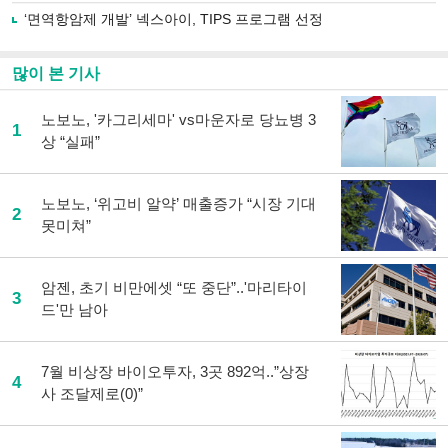
로
‘면역항암제 개발’ 넥스아이, TIPS 프로그램 선정
기
사
공
많이 본 기사
유
하
노보노, '카그리세마' vs마운자로 당뇨병 3
기
1
상 “실패”
노보노, ‘위고비 알약’ 매출증가 “시장 기대
2
못미쳐”
암젠, 초기 비만에셋 “또 중단”..'마리타이
3
드'만 남아
7월 비상장 바이오투자, 3곳 892억..”상장
4
사 조달제로(0)”