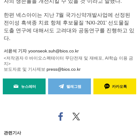
자의 생존율을 개선시킬 수 있을 것”이라고 말했다.
한편 넥스아이는 지난 7월 국가신약개발사업에 선정된
전이성 흑색종 치료 항체 후보물질 ‘NXI-201’ 선도물질
도출 연구에 대해서도 고려대와 공동연구를 진행하고 있
다.
서윤석 기자
yoonseok.suh@bios.co.kr
<저작권자 © 바이오스펙테이터 무단전재 및 재배포, AI학습 이용 금
지>
보도자료 및 기사제보
press@bios.co.kr
뉴스레터
텔레그램
카카오톡
페
트위
이
터로
스
기사
북
공유
관련기사
으
하기