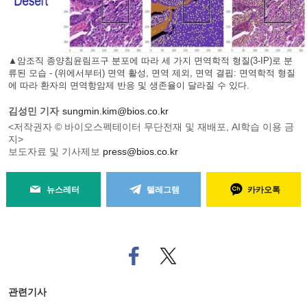
▲암조직 종양침윤림프구 분포에 따라 세 가지 면역학적 형질(3-IP)로 분
류된 모습 - (위에서부터) 면역 활성, 면역 제외, 면역 결핍: 면역학적 형질
에 따라 환자의 면역항암제 반응 및 생존율이 달라질 수 있다.
김성민 기자
sungmin.kim@bios.co.kr
<저작권자 © 바이오스펙테이터 무단전재 및 재배포, AI학습 이용 금
지>
보도자료 및 기사제보
press@bios.co.kr
뉴스레터
텔레그램
카카오톡
페
트위
이
터로
스
기사
북
공유
관련기사
으
하기