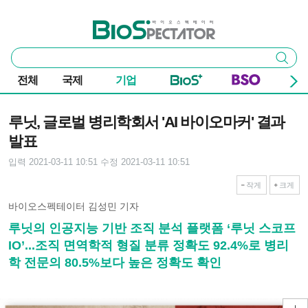
본문 바로가기
주요 메뉴
바이오스펙테이터
통
검색
합
검
전체
국제
기업
색
기사본문
루닛, 글로벌 병리학회서 'AI 바이오마커' 결과
발표
입력 2021-03-11 10:51
수정 2021-03-11 10:51
작게
크게
바이오스펙테이터 김성민 기자
루닛의 인공지능 기반 조직 분석 플랫폼 ‘루닛 스코프
IO’...조직 면역학적 형질 분류 정확도 92.4%로 병리
학 전문의 80.5%보다 높은 정확도 확인