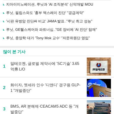
로
지아이이노베이션, 루닛과 'AI 조직분석' 신약개발 MOU
기
사
루닛, 필립스와도 '흉부 엑스레이 진단' "공급계약"
공
유
'시판 유방암 진단AI 비교' JAMA 발표.."루닛 최고 성능"
하
루닛, GE헬스케어와 파트너십.."GE 장비에 'AI 진단' 탑재"
기
루닛, 종양학 대가 'Tony Mok 교수' "자문위원단 영입"
많이 본 기사
알테오젠, 글로벌 제약사에 'SC기술' 3.65
1
억弗 L/O
화이자, 멧세라 인수 '디앤디' 경구용 GLP-
2
1 "개발중단"
BMS, AR 분해제·CEACAM5 ADC 등 "개
3
발중단"