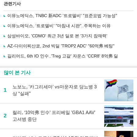
북
공유
관련기사
으
하기
로
이뮤노메딕스, TNBC 新ADC '트로델비' "표준요법 가능성"
기
사
이뮤노메딕스, ‘트로델비’ "마침내 시판"..주목하는 이유
공
유
삼성바이오, 'CDMO' 최근 3년 딜로 본 '3가지 잠재력'
하
AZ-다이이찌산쿄, 2nd 빅딜 'TROP2 ADC' "60억弗 베팅"
기
길리어드, 6th IO 인수..'Treg 고갈' 자운스 'CCR8' 8억弗 딜
많이 본 기사
노보노, '카그리세마' vs마운자로 당뇨병 3
1
상 “실패”
릴리, ‘10억弗 인수’ 프리베일 'GBA1 AAV'
2
고셔병 중단