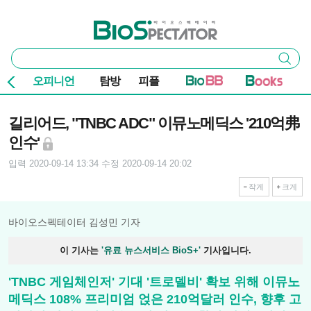
본문 바로가기
주요 메뉴
바이오스펙테이터
통
검색
합
검
오피니언
탐방
피플
색
기사본문
길리어드, "TNBC ADC" 이뮤노메딕스 '210억弗
인수'
입력 2020-09-14 13:34
수정 2020-09-14 20:02
작게
크게
바이오스펙테이터 김성민 기자
이 기사는
'유료 뉴스서비스 BioS+'
기사입니다.
'TNBC 게임체인저' 기대 '트로델비' 확보 위해 이뮤노
메딕스 108% 프리미엄 얹은 210억달러 인수, 향후 고