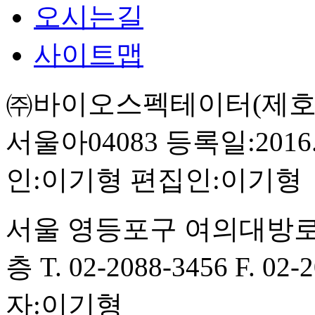
오시는길
사이트맵
㈜바이오스펙테이터(제호:BI
서울아04083
등록일:2016.
인:이기형
편집인:이기형
서울 영등포구 여의대방로
층
T. 02-2088-3456
F. 02-
자:이기형