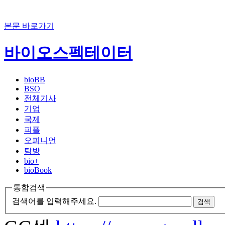
본문 바로가기
바이오스펙테이터
bioBB
BSO
전체기사
기업
국제
피플
오피니언
탐방
bio+
bioBook
통합검색
검색어를 입력해주세요.
검색