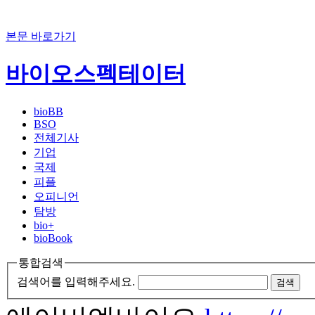
본문 바로가기
바이오스펙테이터
bioBB
BSO
전체기사
기업
국제
피플
오피니언
탐방
bio+
bioBook
통합검색
검색어를 입력해주세요.
검색