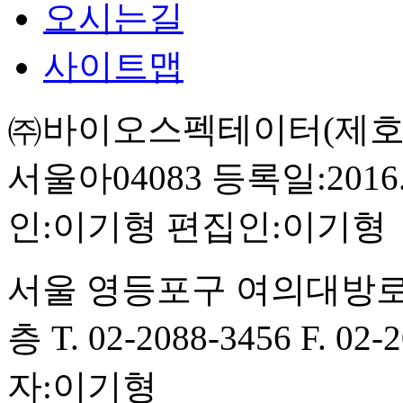
오시는길
사이트맵
㈜바이오스펙테이터(제호:BI
서울아04083
등록일:2016.
인:이기형
편집인:이기형
서울 영등포구 여의대방로
층
T. 02-2088-3456
F. 02-
자:이기형